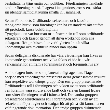
beslutfattarna tjänstemän och politiker. Föreläsningen handlade
om hur föreningarna skall agera i integrationsprocessen, stärka
sin identitet samtidigt kunna smälta in i samhället.
Sedan förbundets Ordförande, sekreterare och kassören
redogjorde hur vi som föreningar kan ha ett standard sätt att föra
sitt protokoll, kassa bokföring mm. .
Tyngdpunkten var hur man manifesterar sin roll som ordförande
sekreterare och kassör genom att driva workshop som alla
deltagarna fick praktisera hur verkligheten är och vilka
uppmaningar och eventuella hinder kan uppstå.
Sedan deltagarna diskuterade hur våra värderingar kan ärvas av
kommande generationer och vilka fokus vi bör ha i vår
verksamhet för att främja föreningslivet och föreningslivs arv.
Andra dagen fortsatte som planerat enligt agendan. Dagen
började med att deltagarna presentera deras gemensamma resultat
från respektive workshops grupp. Den ena grupp presenterade
Ordförandens roll i föreningen och vikten av att som ordförande
i en förening vara en drivande kraft och vara en kunnig ledare
som sätter föreningens mål i främsta led. Den andra gruppen
presenterade sekreterarens roll i föreningen och vikten av att
sekreterare följer regler och stadgar för att på så sätt kunna ha en
välfungerande dokumentation. Den tredje gruppen diskuterade