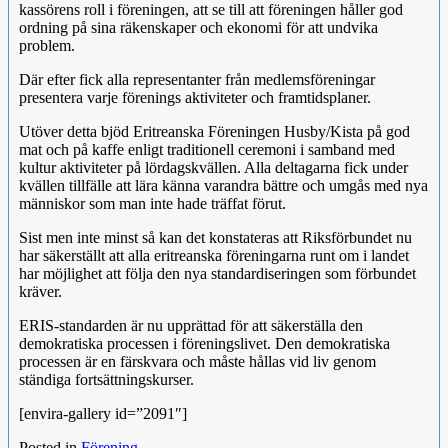
kassörens roll i föreningen, att se till att föreningen håller god
ordning på sina räkenskaper och ekonomi för att undvika
problem.
Där efter fick alla representanter från medlemsföreningar
presentera varje förenings aktiviteter och framtidsplaner.
Utöver detta bjöd Eritreanska Föreningen Husby/Kista på god
mat och på kaffe enligt traditionell ceremoni i samband med
kultur aktiviteter på lördagskvällen. Alla deltagarna fick under
kvällen tillfälle att lära känna varandra bättre och umgås med nya
människor som man inte hade träffat förut.
Sist men inte minst så kan det konstateras att Riksförbundet nu
har säkerställt att alla eritreanska föreningarna runt om i landet
har möjlighet att följa den nya standardiseringen som förbundet
kräver.
ERIS-standarden är nu upprättad för att säkerställa den
demokratiska processen i föreningslivet. Den demokratiska
processen är en färskvara och måste hållas vid liv genom
ständiga fortsättningskurser.
[envira-gallery id=”2091″]
Posted in
Förening