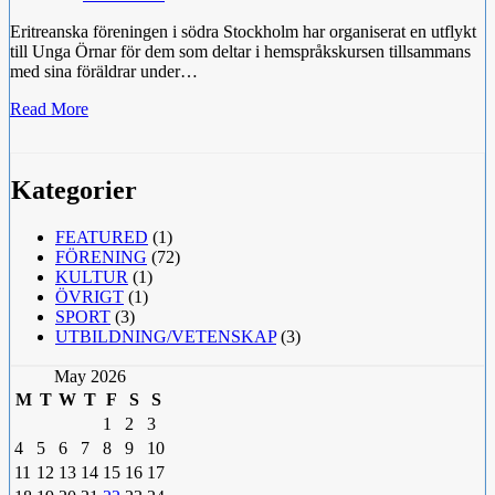
Eritreanska föreningen i södra Stockholm har organiserat en utflykt
till Unga Örnar för dem som deltar i hemspråkskursen tillsammans
med sina föräldrar under…
Read More
Kategorier
FEATURED
(1)
FÖRENING
(72)
KULTUR
(1)
ÖVRIGT
(1)
SPORT
(3)
UTBILDNING/VETENSKAP
(3)
May 2026
M
T
W
T
F
S
S
1
2
3
4
5
6
7
8
9
10
11
12
13
14
15
16
17