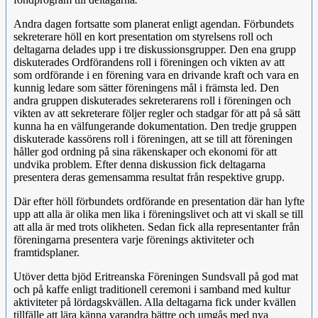
Andra dagen fortsatte som planerat enligt agendan. Förbundets
sekreterare höll en kort presentation om styrelsens roll och
deltagarna delades upp i tre diskussionsgrupper. Den ena grupp
diskuterades Ordförandens roll i föreningen och vikten av att
som ordförande i en förening vara en drivande kraft och vara en
kunnig ledare som sätter föreningens mål i främsta led. Den
andra gruppen diskuterades sekreterarens roll i föreningen och
vikten av att sekreterare följer regler och stadgar för att på så sätt
kunna ha en välfungerande dokumentation. Den tredje gruppen
diskuterade kassörens roll i föreningen, att se till att föreningen
håller god ordning på sina räkenskaper och ekonomi för att
undvika problem. Efter denna diskussion fick deltagarna
presentera deras gemensamma resultat från respektive grupp.
Där efter höll förbundets ordförande en presentation där han lyfte
upp att alla är olika men lika i föreningslivet och att vi skall se till
att alla är med trots olikheten. Sedan fick alla representanter från
föreningarna presentera varje förenings aktiviteter och
framtidsplaner.
Utöver detta bjöd Eritreanska Föreningen Sundsvall på god mat
och på kaffe enligt traditionell ceremoni i samband med kultur
aktiviteter på lördagskvällen. Alla deltagarna fick under kvällen
tillfälle att lära känna varandra bättre och umgås med nya