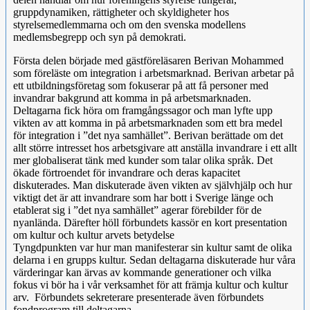
gruppdynamiken, rättigheter och skyldigheter hos
styrelsemedlemmarna och om den svenska modellens
medlemsbegrepp och syn på demokrati.
Första delen började med gästföreläsaren Berivan Mohammed
som föreläste om integration i arbetsmarknad. Berivan arbetar på
ett utbildningsföretag som fokuserar på att få personer med
invandrar bakgrund att komma in på arbetsmarknaden.
Deltagarna fick höra om framgångssagor och man lyfte upp
vikten av att komma in på arbetsmarknaden som ett bra medel
för integration i ”det nya samhället”. Berivan berättade om det
allt större intresset hos arbetsgivare att anställa invandrare i ett allt
mer globaliserat tänk med kunder som talar olika språk. Det
ökade förtroendet för invandrare och deras kapacitet
diskuterades. Man diskuterade även vikten av självhjälp och hur
viktigt det är att invandrare som har bott i Sverige länge och
etablerat sig i ”det nya samhället” agerar förebilder för de
nyanlända. Därefter höll förbundets kassör en kort presentation
om kultur och kultur arvets betydelse
Tyngdpunkten var hur man manifesterar sin kultur samt de olika
delarna i en grupps kultur. Sedan deltagarna diskuterade hur våra
värderingar kan ärvas av kommande generationer och vilka
fokus vi bör ha i vår verksamhet för att främja kultur och kultur
arv. Förbundets sekreterare presenterade även förbundets
fondprogram till deltagarna
.