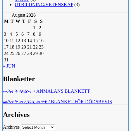
UTBILDNING/VETENSKAP
(3)
August 2026
M
T
W
T
F
S
S
1
2
3
4
5
6
7
8
9
10
11
12
13
14
15
16
17
18
19
20
21
22
23
24
25
26
27
28
29
30
31
« JUN
Blanketter
መሕተት ኣባልነት / ANMÄLANS BLANKETT
መሕተት መረጋገጺ መዋቲ / BLANKET FÖR DÖDSBEVIS
Archives
Archives