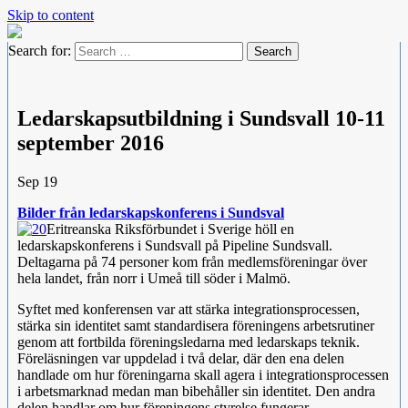
Skip to content
Search for:
Ledarskapsutbildning i Sundsvall 10-11
september 2016
Sep
19
Bilder från ledarskapskonferens i Sundsval
Eritreanska Riksförbundet i Sverige höll en
ledarskapskonferens i Sundsvall på Pipeline Sundsvall.
Deltagarna på 74 personer kom från medlemsföreningar över
hela landet, från norr i Umeå till söder i Malmö.
Syftet med konferensen var att stärka integrationsprocessen,
stärka sin identitet samt standardisera föreningens arbetsrutiner
genom att fortbilda föreningsledarna med ledarskaps teknik.
Föreläsningen var uppdelad i två delar, där den ena delen
handlade om hur föreningarna skall agera i integrationsprocessen
i arbetsmarknad medan man bibehåller sin identitet. Den andra
delen handlar om hur föreningens styrelse fungerar,