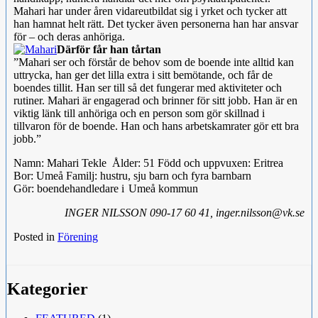
Mahari har under åren vidareutbildat sig i yrket och tycker att
han hamnat helt rätt. Det tycker även personerna han har ansvar
för – och deras anhöriga.
Därför får han tårtan
”Mahari ser och förstår de behov som de boende inte alltid kan
uttrycka, han ger det lilla extra i sitt bemötande, och får de
boendes tillit. Han ser till så det fungerar med aktiviteter och
rutiner. Mahari är engagerad och brinner för sitt jobb. Han är en
viktig länk till anhöriga och en person som gör skillnad i
tillvaron för de boende. Han och hans arbetskamrater gör ett bra
jobb.”
Namn: Mahari Tekle Ålder: 51 Född och uppvuxen: Eritrea
Bor: Umeå Familj: hustru, sju barn och fyra barnbarn
Gör: boendehandledare i Umeå kommun
INGER NILSSON 090-17 60 41, inger.nilsson@vk.se
Posted in
Förening
Kategorier