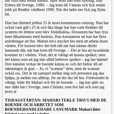
har varit med sedan starten. Själv kom han som flykting, från
Eritrea till Sverige, 1989. – Jag kom till Vännäs och fick sedan
jobb på Brattby vårdhem 1990. När det lades ner fick jag flytta
hit.
Han har därmed jobbat 25 år inom kommunens omsorg. Han har
också varit gift i 25 år och lika länge har han varit förälder till
systerns tre döttrar som blev föräldralösa. Dessutom har han fyra
barn tillsammans med hustrun. Han konstaterar att han har flera
anledningar att fira. Mahari trivs mycket bra med att arbeta inom
vården. För honom blev det helt rätt när han nästan direkt
hamnade där, när han kom till Sverige. – Det är bra att nyanlända
kommer in i vården. Visst, det är viktigt att kunna språket, men
det känns som att jag inte alltid behöver språket – jag har hjärtat!
Den känslan verkar de boende känna av och det bidrar till att
stämningen är god. – Jo, vi ”scannar” dem, men de scannar
också oss. Det är ett samspel mellan mig och personen jag ska
hjälpa, ja mellan oss allihop, för att det ska bli bra. Förtroendet är
viktigt, både för Mahari och för de boende. – Jag har själv en
stor släkt här i Sverige, men Christer, som bor här och som jag
även är
TISDAGSTÅRTAN: MAHARI TEKLE TRIVS MED DE
BOENDE OCH ARBETET SOM
BOENDEHANDLEDARE I ANUMARK Mahari låter
hjärtat vara med i vården