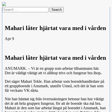
Skip
to
Search
content
for:
Mahari låter hjärtat vara med i vården
Apr
9
Mahari låter hjärtat vara med i vården
ANUMARK. – Vi är en grupp som arbetar tillsammans här.
Det är väldigt viktigt att vi allihop trivs och fungerar bra ihop
.
Det säger Mahari Tekle. Han arbetar som boendehandledare på
ett gruppboende i Anumark, utanför Umeå, och det är han som
får veckans VK-tårta.
När han hämtat sig från överraskningen betonar han hur viktigt
det är att hela gruppen fungerar, för att de boende ska må bra.
Mahari är den som har arbetat längst på boendet i Anumark, han