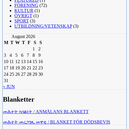
FEATURED
(1)
FÖRENING
(72)
KULTUR
(1)
ÖVRIGT
(1)
SPORT
(3)
UTBILDNING/VETENSKAP
(3)
August 2026
M
T
W
T
F
S
S
1
2
3
4
5
6
7
8
9
10
11
12
13
14
15
16
17
18
19
20
21
22
23
24
25
26
27
28
29
30
31
« JUN
Blanketter
መሕተት ኣባልነት / ANMÄLANS BLANKETT
መሕተት መረጋገጺ መዋቲ / BLANKET FÖR DÖDSBEVIS