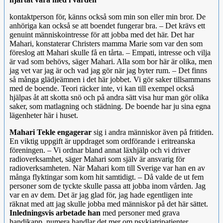
kontaktperson för, känns också som min son eller min bror. De
anhöriga kan också se att boendet fungerar bra. – Det krävs ett
genuint människointresse för att jobba med det här. Det har
Mahari, konstaterar Christers mamma Marie som var den som
föreslog att Mahari skulle få en tårta. – Empati, intresse och vilja
är vad som behövs, säger Mahari. Alla som bor här är olika, men
jag vet var jag är och vad jag gör när jag byter rum. – Det finns
så många glädjeämnen i det här jobbet. Vi gör saker tillsammans
med de boende. Teori räcker inte, vi kan till exempel också
hjälpas åt att skotta snö och på andra sätt visa hur man gör olika
saker, som matlagning och städning. De boende har ju sina egna
lägenheter här i huset.
Mahari Tekle engagerar
sig i andra människor även på fritiden.
En viktig uppgift är uppdraget som ordförande i eritreanska
föreningen. – Vi ordnar bland annat läxhjälp och vi driver
radioverksamhet, säger Mahari som själv är ansvarig för
radioverksamheten. När Mahari kom till Sverige var han en av
många flyktingar som kom hit samtidigt. – Då valde de ut fem
personer som de tyckte skulle passa att jobba inom vården. Jag
var en av dem. Det är jag glad för, jag hade egentligen inte
räknat med att jag skulle jobba med människor på det här sättet.
Inledningsvis arbetade han
med personer med grava
handikapp, numera handlar det mer om psykiatripatienter.