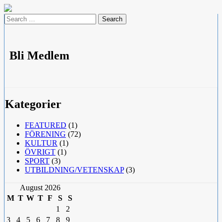
Skip
to
Search
content
for:
Bli Medlem
Kategorier
FEATURED
(1)
FÖRENING
(72)
KULTUR
(1)
ÖVRIGT
(1)
SPORT
(3)
UTBILDNING/VETENSKAP
(3)
August 2026
M
T
W
T
F
S
S
1
2
3
4
5
6
7
8
9