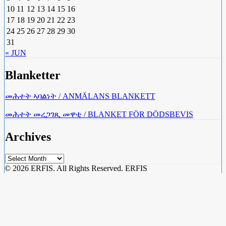
10
11
12
13
14
15
16
17
18
19
20
21
22
23
24
25
26
27
28
29
30
31
« JUN
Blanketter
መሕተት ኣባልነት / ANMÄLANS BLANKETT
መሕተት መረጋገጺ መዋቲ / BLANKET FÖR DÖDSBEVIS
Archives
Archives
© 2026 ERFIS. All Rights Reserved. ERFIS